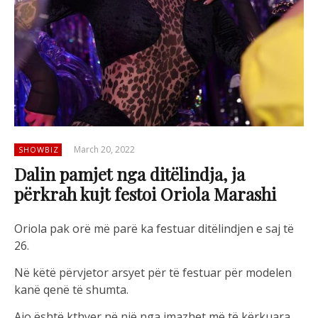
March 20, 2022
SHOWBIZ
Dalin pamjet nga ditëlindja, ja
përkrah kujt festoi Oriola Marashi
Oriola pak orë më parë ka festuar ditëlindjen e saj të
26.
Në këtë përvjetor arsyet për të festuar për modelen
kanë qenë të shumta.
Ajo është kthyer në një nga imazhet më të kërkuara