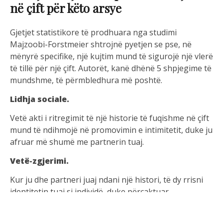
në çift për këto arsye
Gjetjet statistikore të prodhuara nga studimi
Majzoobi-Forstmeier shtrojnë pyetjen se pse, në
mënyrë specifike, një kujtim mund të sigurojë një vlerë
të tillë për një çift. Autorët, kanë dhënë 5 shpjegime të
mundshme, të përmbledhura më poshtë.
Lidhja sociale.
Vetë akti i ritregimit të një historie të fuqishme në çift
mund të ndihmojë në promovimin e intimitetit, duke ju
afruar më shumë me partnerin tuaj.
Vetë-zgjerimi.
Kur ju dhe partneri juaj ndani një histori, të dy rrisni
identitetin tuaj si individë, duke përcaktuar
mbivendosjen që lidh historitë tuaja të kaluara së
bashku.