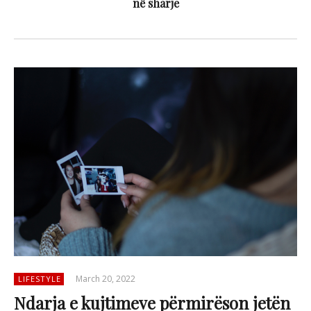
në sharje
March 20, 2022
LIFESTYLE
Ndarja e kujtimeve përmirëson jetën