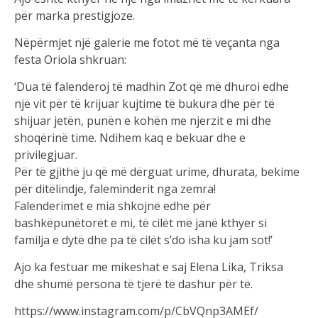
për marka prestigjoze.
Nëpërmjet një galerie me fotot më të veçanta nga
festa Oriola shkruan:
‘Dua të falenderoj të madhin Zot që më dhuroi edhe
një vit për të krijuar kujtime të bukura dhe për të
shijuar jetën, punën e kohën me njerzit e mi dhe
shoqërinë time. Ndihem kaq e bekuar dhe e
privilegjuar.
Për të gjithë ju që më dërguat urime, dhurata, bekime
për ditëlindje, faleminderit nga zemra!
Falenderimet e mia shkojnë edhe për
bashkëpunëtorët e mi, të cilët më janë kthyer si
familja e dytë dhe pa të cilët s’do isha ku jam sot!’
Ajo ka festuar me mikeshat e saj Elena Lika, Triksa
dhe shumë persona të tjerë të dashur për të.
https://www.instagram.com/p/CbVQnp3AMEf/