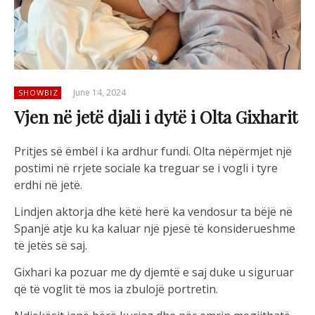
June 14, 2024
SHOWBIZ
Vjen në jetë djali i dytë i Olta Gixharit
Pritjes së ëmbël i ka ardhur fundi. Olta nëpërmjet një
postimi në rrjete sociale ka treguar se i vogli i tyre
erdhi në jetë.
Lindjen aktorja dhe këtë herë ka vendosur ta bëjë në
Spanjë atje ku ka kaluar një pjesë të konsiderueshme
të jetës së saj.
Gixhari ka pozuar me dy djemtë e saj duke u siguruar
që të voglit të mos ia zbulojë portretin.