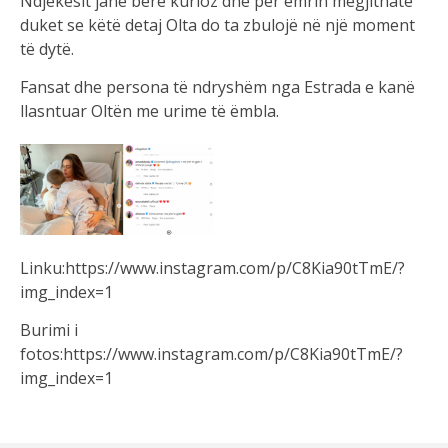
Ndjekësit janë bërë kurioz dhe për emrin megjithatë
duket se këtë detaj Olta do ta zbulojë në një moment
të dytë.
Fansat dhe persona të ndryshëm nga Estrada e kanë
llasntuar Oltën me urime të ëmbla.
Linku:https://www.instagram.com/p/C8Kia90tTmE/?
img_index=1
Burimi i
fotos:https://www.instagram.com/p/C8Kia90tTmE/?
img_index=1