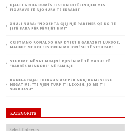
DJALI I GRIDA DUMËS FESTON DITËLINDJEN MES
FIGURAVE TË NJOHURA TË EKRANIT
XHULI NURA: “NDOSHTA GJEJ NJË PARTNER QË DO TË
JETË BABA PËR FËMIJËT E MI”
CRISTIANO RONALDO HAP DYERT E GARAZHIT LUKSOZ,
MAHNIT ME KOLEKSIONIN MILIONËSH TË VETURAVE
STUDIMI: NËNAT MBAJNË PJESËN MË TË MADHE TË
“BARRËS MENDORE” NË FAMILJE
RONELA HAJATI REAGON ASHPËR NDAJ KOMENTEVE
NEGATIVE: “TË VJEN TURP T’I LEXOSH, JO MË T’I
SHKRUASH”
KATEGORITE