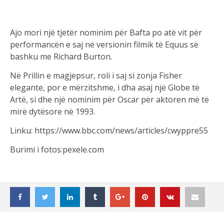
Ajo mori një tjetër nominim për Bafta po atë vit për
performancën e saj në versionin filmik të Equus së
bashku me Richard Burton.
Në Prillin e magjepsur, roli i saj si zonja Fisher
elegante, por e mërzitshme, i dha asaj një Globe të
Artë, si dhe një nominim për Oscar për aktoren më të
mirë dytësore në 1993.
Linku: https://www.bbc.com/news/articles/cwyppre55
Burimi i fotos:pexele.com