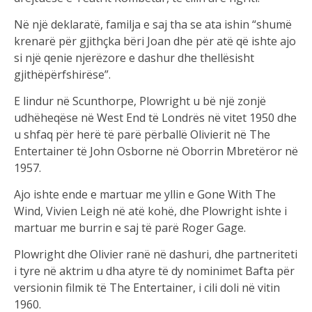
Në një deklaratë, familja e saj tha se ata ishin “shumë
krenarë për gjithçka bëri Joan dhe për atë që ishte ajo
si një qenie njerëzore e dashur dhe thellësisht
gjithëpërfshirëse”.
E lindur në Scunthorpe, Plowright u bë një zonjë
udhëheqëse në West End të Londrës në vitet 1950 dhe
u shfaq për herë të parë përballë Olivierit në The
Entertainer të John Osborne në Oborrin Mbretëror në
1957.
Ajo ishte ende e martuar me yllin e Gone With The
Wind, Vivien Leigh në atë kohë, dhe Plowright ishte i
martuar me burrin e saj të parë Roger Gage.
Plowright dhe Olivier ranë në dashuri, dhe partneriteti
i tyre në aktrim u dha atyre të dy nominimet Bafta për
versionin filmik të The Entertainer, i cili doli në vitin
1960.