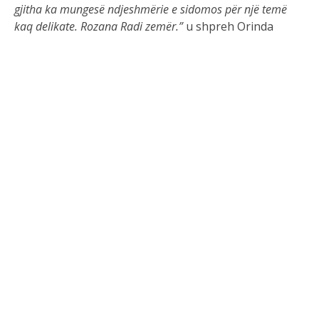
gjitha
ka
munges
ë
ndjeshm
ë
rie
e
sidomos
p
ë
r
nj
ë
tem
ë
kaq
delikate
. Rozana Radi
zem
ë
r
.”
u shpreh Orinda
M
ë
posht
ë
sht
ë
foto
e
postimit
t
ë
Orind
ë
s
.
Burimi i