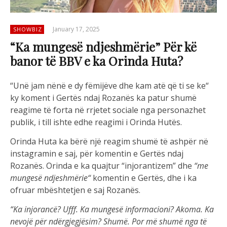
January 17, 2025
SHOWBIZ
“Ka mungesë ndjeshmërie” Për kë
banor të BBV e ka Orinda Huta?
“
Unë
jam
nënë
e
dy
fëmijëve
dhe
kam
atë
që
ti
se
ke
“
ky
koment
i
Gert
ë
s
ndaj
Rozan
ë
s
ka
patur
shum
ë
reagime
t
ë
forta
n
ë
rrjet
e
t
s
ocial
e
nga
personazhet
publik
,
i
till
i
shte
edhe
reagimi
i
Orinda
Hut
ë
s
.
Orinda Huta ka
b
ë
r
ë
nj
ë
reagim
shum
ë
t
ë
ashp
ë
r
n
ë
instagramin
e
saj
,
p
ë
r
ko
mentin
e
Gert
ë
s
ndaj
Rozan
ë
s
. Orinda e ka q
uajtur
“
injorantizem
”
dhe
“
me
munges
ë
ndjeshm
ë
rie
“
komentin
e
Gert
ë
s
,
dhe
i
ka
ofruar
mb
ë
shtetjen
e
saj
Rozan
ë
s
.
“
Ka
injoranc
ë
?
Ufff
. Ka
munges
ë
informacioni
? Akoma. Ka
nevoj
ë
p
ë
r
nd
ë
rgjegj
ë
sim
?
Shum
ë
. Por
m
ë
shum
ë
nga
t
ë