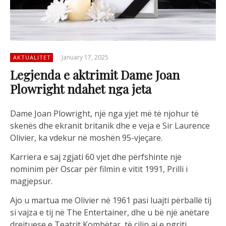
January 17, 2025
AKTUALITET
Legjenda e aktrimit Dame Joan
Plowright ndahet nga jeta
Dame Joan Plowright, një nga yjet më të njohur të
skenës dhe ekranit britanik dhe e veja e Sir Laurence
Olivier, ka vdekur në moshën 95-vjeçare.
Karriera e saj zgjati 60 vjet dhe përfshinte një
nominim për Oscar për filmin e vitit 1991, Prilli i
magjepsur.
Ajo u martua me Olivier në 1961 pasi luajti përballë tij
si vajza e tij në The Entertainer, dhe u bë një anëtare
drejtuese e Teatrit Kombëtar, të cilin ai e ngriti.