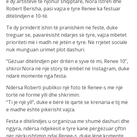
e dy artistëve të njohur shqiptarë, Nora Istrefi dhe
Robert Berisha, pasi vajza e tyre Renee ka festuar
ditëlindjen e 10-të.
Të dy prindërit ishin të pranishëm në festë, duke
treguar se, pavarësisht ndarjes së tyre, vajza mbetet
prioriteti më i madh në jetën e tyre. Në rrjetet sociale
nuk munguan urimet plot dashuri.
“Gëzuar ditëlindjen për dritën e syve të mi, Renee 10”,
shkroi Nora në një story të ëmbël në Instagram, duke
ndarë momente nga festa.
Ndërsa Roberti publikoi një foto të Renee-s me një
tortë në formë ylli dhe shkrimin:
“Ti je një yll”, duke e bërë të qartë se krenaria e tij më
e madhe është pikërisht vajza.
Festa e ditëlindjes u organizua me shumë dashuri dhe
ngjyra, ndërsa ndjekësit e tyre kanë përgëzuar çiftin
për përkushtimin ndaj Renee-s, duke lënë komente