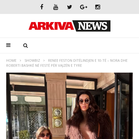
HOME
SHOWBIZ
RENEE FESTON DITËLINDJEN E 10-TË – NORA DHE
ROBERTI BASHKË NË FESTË PËR VAJZËN E TYRE