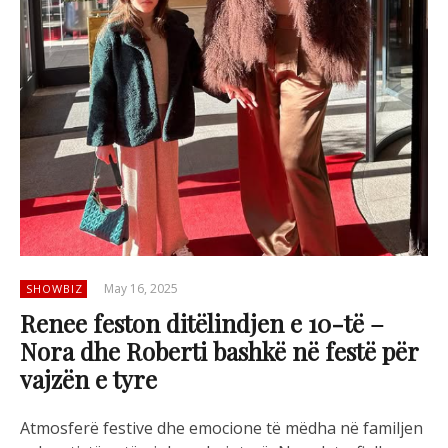
May 16, 2025
SHOWBIZ
Renee feston ditëlindjen e 10-të –
Nora dhe Roberti bashkë në festë për
vajzën e tyre
Atmosferë festive dhe emocione të mëdha në familjen