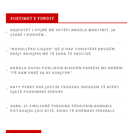
POSTIMET E FUNDIT
HAJDUTËT I HYJNË NË SHTËPI ANGELA MARTINIT, JA
ÇFARË I VODHËN…
“BOSHLLËKU LIGJOR” QË U HAP TURISTËVE RRUGËN
DREJT BRIGJEVE MË TË EGRA TË SKOCISË
ADROLA DUSHI PUBLIKON BISEDËN PREKËSE ME NËNËN:
“TË KAM PARË SA KE VUAJTUR”
KATY PERRY DHE JUSTIN TRUDEAU SHFAQEN TË AFËRT
GJATË PUSHIMEVE VERORE
SHBA: 21.4 MILIONË PERSONA PËRDORIN KANABIS
POTHUAJSE ÇDO DITË, SIPAS TË DHËNAVE FEDERALE