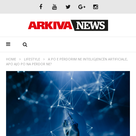
HOME
LIFESTYLE
A PO E PËRDORIM NE INTELIGJENCËN ARTIFICIALE,
APO AJO PO NA PËRDOR NE?