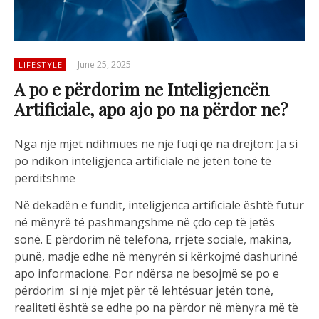
June 25, 2025
LIFESTYLE
A po e përdorim ne Inteligjencën
Artificiale, apo ajo po na përdor ne?
Nga një mjet ndihmues në një fuqi që na drejton: Ja si
po ndikon inteligjenca artificiale në jetën tonë të
përditshme
Në dekadën e fundit, inteligjenca artificiale është futur
në mënyrë të pashmangshme në çdo cep të jetës
sonë. E përdorim në telefona, rrjete sociale, makina,
punë, madje edhe në mënyrën si kërkojmë dashurinë
apo informacione. Por ndërsa ne besojmë se po e
përdorim si një mjet për të lehtësuar jetën tonë,
realiteti është se edhe po na përdor në mënyra më të