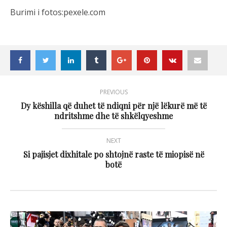
Burimi i fotos:pexele.com
PREVIOUS
Dy këshilla që duhet të ndiqni për një lëkurë më të
ndritshme dhe të shkëlqyeshme
NEXT
Si pajisjet dixhitale po shtojnë raste të miopisë në
botë