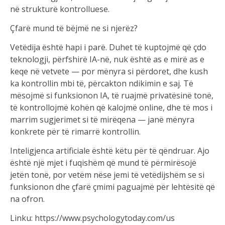
në strukturë kontrolluese.
Çfarë mund të bëjmë ne si njerëz?
Vetëdija është hapi i parë. Duhet të kuptojmë që çdo
teknologji, përfshirë IA-në, nuk është as e mirë as e
keqe në vetvete — por mënyra si përdoret, dhe kush
ka kontrollin mbi të, përcakton ndikimin e saj. Të
mësojmë si funksionon IA, të ruajmë privatësinë tonë,
të kontrollojmë kohën që kalojmë online, dhe të mos i
marrim sugjerimet si të mirëqena — janë mënyra
konkrete për të rimarrë kontrollin.
Inteligjenca artificiale është këtu për të qëndruar. Ajo
është një mjet i fuqishëm që mund të përmirësojë
jetën tonë, por vetëm nëse jemi të vetëdijshëm se si
funksionon dhe çfarë çmimi paguajmë për lehtësitë që
na ofron.
Linku: https://www.psychologytoday.com/us