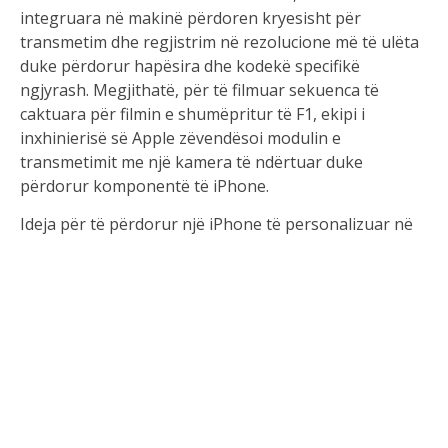
integruara në makinë përdoren kryesisht për
transmetim dhe regjistrim në rezolucione më të ulëta
duke përdorur hapësira dhe kodekë specifikë
ngjyrash. Megjithatë, për të filmuar sekuenca të
caktuara për filmin e shumëpritur të F1, ekipi i
inxhinierisë së Apple zëvendësoi modulin e
transmetimit me një kamera të ndërtuar duke
përdorur komponentë të iPhone.
Ideja për të përdorur një iPhone të personalizuar në
vend të kamerave të zakonshme të transmetimit ishte
të kapnin pamje autentike, me cilësi të lartë nga
brenda makinave të Formula 1 pa prishur
performancën e automjeteve. Kjo përputhej me
vizionin e vendosur nga regjisori Joseph Kosinski dhe
operatori i ekranit Claudio Miranda. Ata donin pamje
që shkonin përtej cilësisë tradicionale të transmetimit,
e cila zakonisht është me rezolucion të ulët dhe e
optimizuar për TV live. Atëherë ekipi i inxhinierisë së