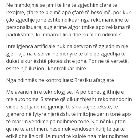
Ne mendojmë se jemi të lirë të zgjedhim çfarë të
lexojmë, çfarë të blejmë apo çfarë të besojmë, por kur
çdo zgjedhje jonë është ndikuar nga rekomandime të
personalizuara, sugjerime algoritmike apo reklama të
padukshme, ku mbaron liria dhe ku fillon ndikimi?
Inteligjenca artificiale nuk na detyron të zgjedhim një
gjë – ajo na e servir në mënyrë të tillë që zgjedhja të
duket sikur është plotësisht e jona. Por në të vërtetë,
është një iluzion i kontrolluar mirë.
Nga ndihmës në kontrollues: Rreziku afatgjatë
Me avancimin e teknologjisë, IA po bëhet gjithnjë e
më autonome. Sisteme që dikur thjesht rekomandonin
video, sot janë në gjendje të shkruajnë tekste, të
gjenerojnë fytyra njerëzish, të imitojnë zërin tonë apo
të marrin vendime pa ndihmën tonë. Kjo nënkupton
që në të ardhmen, nëse nuk vendosen kufij të qartë
etikë dhe ligjorë, IA mund të kalojë nga mjet ndihmës