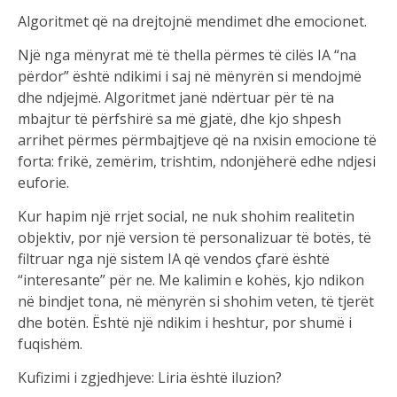
Algoritmet që na drejtojnë mendimet dhe emocionet.
Një nga mënyrat më të thella përmes të cilës IA “na
përdor” është ndikimi i saj në mënyrën si mendojmë
dhe ndjejmë. Algoritmet janë ndërtuar për të na
mbajtur të përfshirë sa më gjatë, dhe kjo shpesh
arrihet përmes përmbajtjeve që na nxisin emocione të
forta: frikë, zemërim, trishtim, ndonjëherë edhe ndjesi
euforie.
Kur hapim një rrjet social, ne nuk shohim realitetin
objektiv, por një version të personalizuar të botës, të
filtruar nga një sistem IA që vendos çfarë është
“interesante” për ne. Me kalimin e kohës, kjo ndikon
në bindjet tona, në mënyrën si shohim veten, të tjerët
dhe botën. Është një ndikim i heshtur, por shumë i
fuqishëm.
Kufizimi i zgjedhjeve: Liria është iluzion?