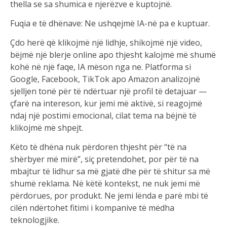
thella se sa shumica e njerëzve e kuptojnë.
Fuqia e të dhënave: Ne ushqejmë IA-në pa e kuptuar.
Çdo herë që klikojmë një lidhje, shikojmë një video,
bëjmë një blerje online apo thjesht kalojmë më shumë
kohë në një faqe, IA mëson nga ne. Platforma si
Google, Facebook, TikTok apo Amazon analizojnë
sjelljen tonë për të ndërtuar një profil të detajuar —
çfarë na intereson, kur jemi më aktivë, si reagojmë
ndaj një postimi emocional, cilat tema na bëjnë të
klikojmë më shpejt.
Këto të dhëna nuk përdoren thjesht për “të na
shërbyer më mirë”, siç pretendohet, por për të na
mbajtur të lidhur sa më gjatë dhe për të shitur sa më
shumë reklama. Në këtë kontekst, ne nuk jemi më
përdorues, por produkt. Ne jemi lënda e parë mbi të
cilën ndërtohet fitimi i kompanive të mëdha
teknologjike.