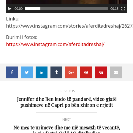
00:00
00:15
Linku:
https://www.instagram.com/stories/aferditadreshaj/26
Burimi i fotos:
https://www.instagram.com/aferditadreshaj/
PREVIOUS
Jennifer dhe Ben kudo të pandarë, video gjatë
pushimeve në Capri po bën xhiron e rrjetit
NEXT
Në mes të urimeve dhe me një mesazh të veçantë,