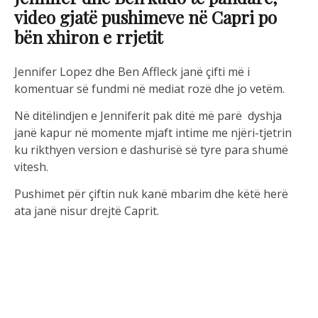
video gjatë pushimeve në Capri po
bën xhiron e rrjetit
Jennifer Lopez dhe Ben Affleck janë çifti më i
komentuar së fundmi në mediat rozë dhe jo vetëm.
Në ditëlindjen e Jenniferit pak ditë më parë dyshja
janë kapur në momente mjaft intime me njëri-tjetrin
ku rikthyen version e dashurisë së tyre para shumë
vitesh.
Pushimet për çiftin nuk kanë mbarim dhe këtë herë
ata janë nisur drejtë Caprit.
Ben dhe Lopez kanë vendosur ta shijojnë publikisht
romancën e tyre dhe së fundmi në një dalje dorë për
dore në Capri një turmë e madhe njerëzish i kanë
ndjekur për të bërë foto me ta.
Me stil dyshja shmangën turmën dhe vijuan pushimet