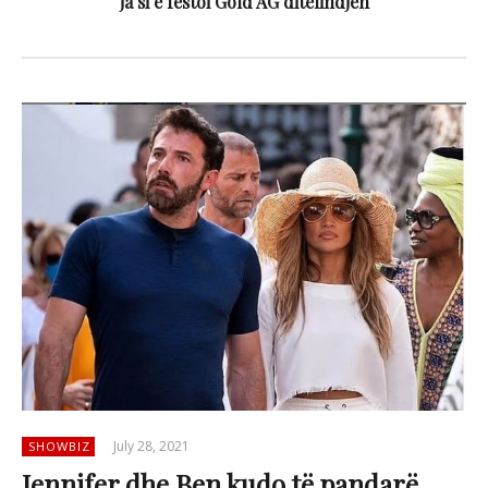
ja si e festoi Gold AG ditëlindjen
July 28, 2021
SHOWBIZ
Jennifer dhe Ben kudo të pandarë,