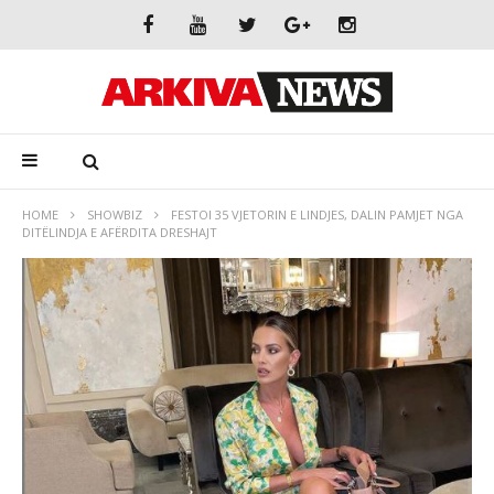
HOME
SHOWBIZ
FESTOI 35 VJETORIN E LINDJES, DALIN PAMJET NGA
DITËLINDJA E AFËRDITA DRESHAJT