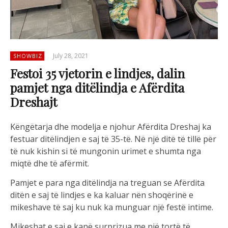
July 28, 2021
SHOWBIZ
Festoi 35 vjetorin e lindjes, dalin
pamjet nga ditëlindja e Afërdita
Dreshajt
Këngëtarja dhe modelja e njohur Afërdita Dreshaj ka
festuar ditëlindjen e saj të 35-të. Në një ditë të tillë për
të nuk kishin si të mungonin urimet e shumta nga
miqtë dhe të afërmit.
Pamjet e para nga ditëlindja na treguan se Afërdita
ditën e saj të lindjes e ka kaluar nën shoqërinë e
mikeshave të saj ku nuk ka munguar një festë intime.
Mikeshat e saj e kanë surprizua me një tortë të