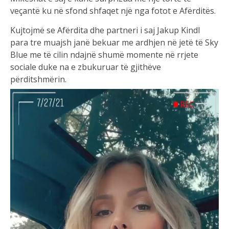
veçantë ku në sfond shfaqet një nga fotot e Afërditës.
Kujtojmë se Afërdita dhe partneri i saj Jakup Kindl
para tre muajsh janë bekuar me ardhjen në jetë të Sky
Blue me të cilin ndajnë shumë momente në rrjete
sociale duke na e zbukuruar të gjithëve
përditshmërin.
Video
Player