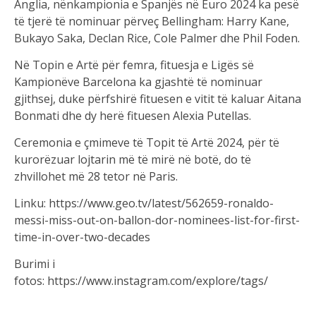
Anglia, nënkampionia e Spanjës në Euro 2024 ka pesë
të tjerë të nominuar përveç Bellingham: Harry Kane,
Bukayo Saka, Declan Rice, Cole Palmer dhe Phil Foden.
Në Topin e Artë për femra, fituesja e Ligës së
Kampionëve Barcelona ka gjashtë të nominuar
gjithsej, duke përfshirë fituesen e vitit të kaluar Aitana
Bonmati dhe dy herë fituesen Alexia Putellas.
Ceremonia e çmimeve të Topit të Artë 2024, për të
kurorëzuar lojtarin më të mirë në botë, do të
zhvillohet më 28 tetor në Paris.
Linku: https://www.geo.tv/latest/562659-ronaldo-
messi-miss-out-on-ballon-dor-nominees-list-for-first-
time-in-over-two-decades
Burimi i
fotos: https://www.instagram.com/explore/tags/