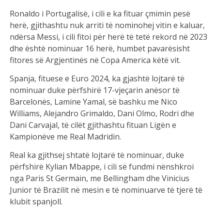
Ronaldo i Portugalisë, i cili e ka fituar çmimin pesë
herë, gjithashtu nuk arriti të nominohej vitin e kaluar,
ndërsa Messi, i cili fitoi për herë të tetë rekord në 2023
dhe është nominuar 16 herë, humbet pavarësisht
fitores së Argjentinës në Copa America këtë vit.
Spanja, fituese e Euro 2024, ka gjashtë lojtarë të
nominuar duke përfshirë 17-vjeçarin anësor të
Barcelonës, Lamine Yamal, së bashku me Nico
Williams, Alejandro Grimaldo, Dani Olmo, Rodri dhe
Dani Carvajal, të cilët gjithashtu fituan Ligën e
Kampionëve me Real Madridin.
Real ka gjithsej shtatë lojtarë të nominuar, duke
përfshirë Kylian Mbappe, i cili së fundmi nënshkroi
nga Paris St Germain, me Bellingham dhe Vinicius
Junior të Brazilit në mesin e të nominuarve të tjerë të
klubit spanjoll.