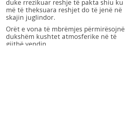
duke rrezikuar reshje të pakta shiu ku
më të theksuara reshjet do të jenë në
skajin juglindor.
Orët e vona të mbrëmjes përmirësojnë
dukshëm kushtet atmosferike në të
gjithë vendin.
Temperaturat e ajrit do të rriten në
mëngjes por mbeten konstate në
mesditë duke luhatur vlerat ditore nga
12°C vlera minimale deri në 34°C vlera
maksimale në rang territori.
Era do të fryjë mesatare deri e fortë me
shpejtësi mbi 55 km/h nga drejtimi
jugor, duke shkaktuar në brigjet detare
dallgëzim mbi 3 ballë.
Linku:meteoalb