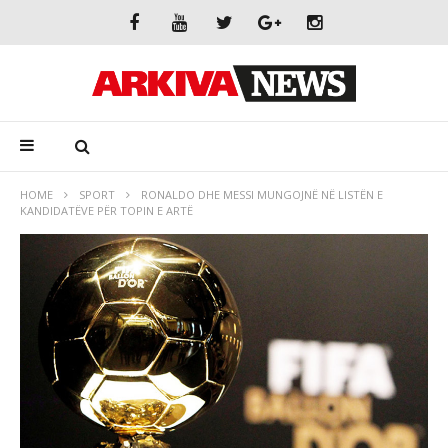
HOME
SPORT
RONALDO DHE MESSI MUNGOJNË NË LISTËN E
KANDIDATËVE PËR TOPIN E ARTË