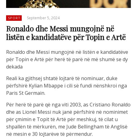
September 5, 2024
SPORT
Ronaldo dhe Messi mungojnë në
listën e kandidatëve për Topin e Artë
Ronaldo dhe Messi mungojnë në listën e kandidatëve
për Topin e Artë për herë të parë në më shumë se dy
dekada
Reali ka gjithsej shtatë lojtarë të nominuar, duke
përfshirë Kylian Mbappe i cili së fundi nënshkroi nga
Paris St Germain.
Për herë të parë që nga viti 2003, as Cristiano Ronaldo
dhe as Lionel Messi nuk janë përfshirë në nominimet
për çmimin e Topit të Artë për meshkuj, të cilat u
shpallën të mërkurën, me Jude Bellingham të Anglisë
në mesin e 30 lojtarëve të përmendur.