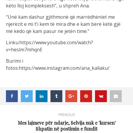
këto lloj kompleksesh”, u shpreh Ana.
“Unë kam dashur gjithmonë që marrëdhëniet me
njerëzit e mi t’i kem të mira dhe e kam bërë këtë gjë
më këdo që kam pasur në jetën time.”
Linku:https://www.youtube.com/watch?
v=heslm7mhqnE
Burimi i
fotos:https://www.instagram.com/ana_kallaku/
PREVIOUS
Mes lajmeve për ndarje, Selvija nuk e 'kursen'
Shpatin në postimin e fundit