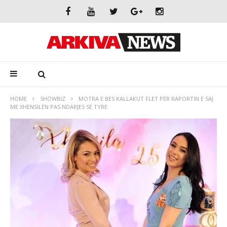
HOME
SHOWBIZ
MOTRA E BES KALLAKUT FLET PËR RAPORTIN E SAJ
ME XHENSILËN PAS NDARJES SË TYRE