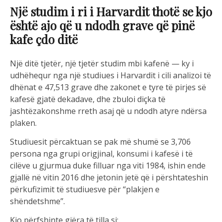
Një studim i ri i Harvardit thotë se kjo
është ajo që u ndodh grave që pinë
kafe çdo ditë
Një ditë tjetër, një tjetër studim mbi kafenë — ky i
udhëhequr nga një studiues i Harvardit i cili analizoi të
dhënat e 47,513 grave dhe zakonet e tyre të pirjes së
kafesë gjatë dekadave, dhe zbuloi diçka të
jashtëzakonshme rreth asaj që u ndodh atyre ndërsa
plaken.
Studiuesit përcaktuan se pak më shumë se 3,706
persona nga grupi origjinal, konsumi i kafesë i të
cilëve u gjurmua duke filluar nga viti 1984, ishin ende
gjallë në vitin 2016 dhe jetonin jetë që i përshtateshin
përkufizimit të studiuesve për “plakjen e
shëndetshme”.
Kjo përfshinte gjëra të tilla si: