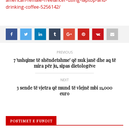
drinking-coffee-5256142/
PREVIOUS
7 'ushqime të shëndetshme' që nuk janë dhe aq të
mira për ju, sipas dietologëve
NEXT
3 sende të vjetra që mund të vlejnë mbi 11,000
euro
POSTIMET E FUNDIT