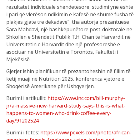
rezultatet individuale shëndetësore, studimi ynë është
i pari që vlerëson ndikimin e kafesë në shumë fusha të
plakjes gjatë tre dekadave”, tha autorja prezantuese
Sara Mahdavi, një bashkëpunëtore post-doktorale në
Shkollën e Shëndetit Publik T.H. Chan të Harvardit në
Universitetin e Harvardit dhe një profesoreshë e
asociuar në Universitetin e Torontos, Fakulteti i
Mjekësisë.
Gjetjet ishin planifikuar të prezantoheshin në fillim të
këtij muaji në Nutrition 2025, konferenca vjetore e
Shoqërisë Amerikane për Ushqyerjen.
Burimi i artikullit:
https://www.inc.com/bill-murphy-
jr/a-massive-new-harvard-study-says-this-is-what-
happens-to-women-who-drink-coffee-every-
day/91202524
Burimi i fotos:
https://www.pexels.com/photo/african-
american-female-freelancer-using-laptop-and-