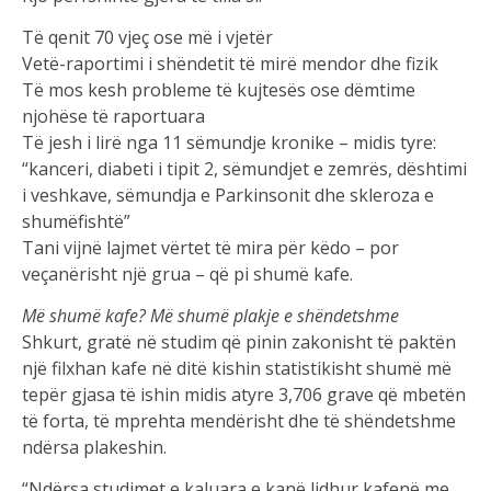
Të qenit 70 vjeç ose më i vjetër
Vetë-raportimi i shëndetit të mirë mendor dhe fizik
Të mos kesh probleme të kujtesës ose dëmtime
njohëse të raportuara
Të jesh i lirë nga 11 sëmundje kronike – midis tyre:
“kanceri, diabeti i tipit 2, sëmundjet e zemrës, dështimi
i veshkave, sëmundja e Parkinsonit dhe skleroza e
shumëfishtë”
Tani vijnë lajmet vërtet të mira për këdo – por
veçanërisht një grua – që pi shumë kafe.
Më shumë kafe? Më shumë plakje e shëndetshme
Shkurt, gratë në studim që pinin zakonisht të paktën
një filxhan kafe në ditë kishin statistikisht shumë më
tepër gjasa të ishin midis atyre 3,706 grave që mbetën
të forta, të mprehta mendërisht dhe të shëndetshme
ndërsa plakeshin.
“Ndërsa studimet e kaluara e kanë lidhur kafenë me